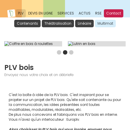
PLV
DEVIS EN LIGNE
SERVICES
ACTUS
RSE
Contact
Contenants
Théâtralisation
Linéaire
Multimat
PLV bois
Envoyez nous votre choix et on débriefe
C'est la boîte à idée de la PLV bois. C'est inspirant pour se 
projeter sur un projet de PLV bois. Qu'elle soit contenante ou pour 
la communication, les idées présentées sont toutes 
modifiables, modulables, réalisables, etc.
De plus nous concevons et fabriquons vos PLV bois en interne. 
Vous n'avez qu'un interlocuteur : Europlv.
Alors choisissez la PLV bois qui vous inspire, envoyez nous 