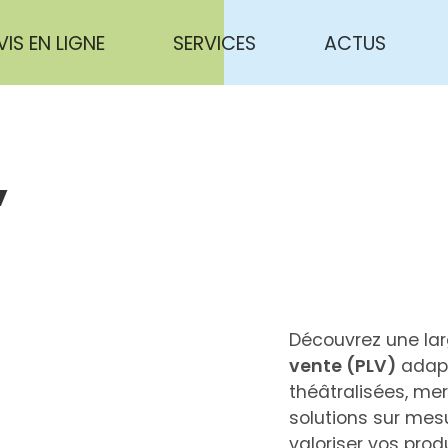
VIS EN LIGNE
SERVICES
ACTUS
,
Découvrez une l
vente (PLV)
adapt
théâtralisées, me
solutions sur mesu
valoriser vos prod