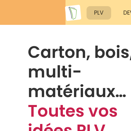
PLV
DE
Carton, bois
multi-
matériaux…
Toutes vos
idées PLV