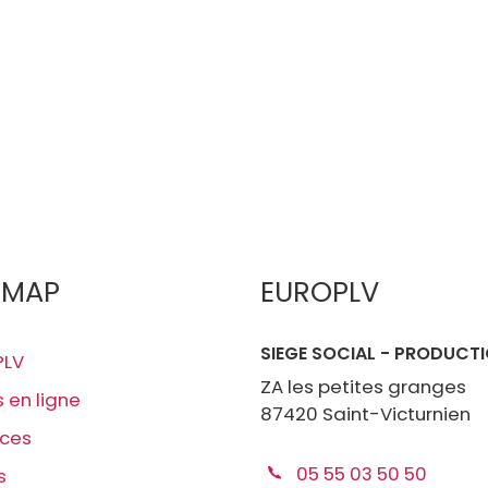
EMAP
EUROPLV
SIEGE SOCIAL - PRODUCT
PLV
ZA les petites granges
s en ligne
87420 Saint-Victurnien
ices
05 55 03 50 50
s