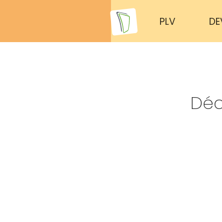
PLV
DE
Déc