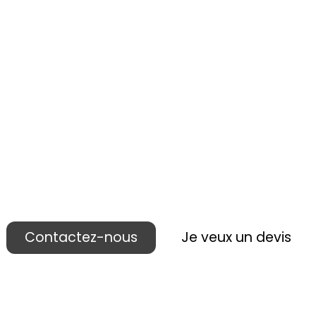
 réalisons votre p
ublicité lieu de ven
Contactez-nous
Je veux un devis