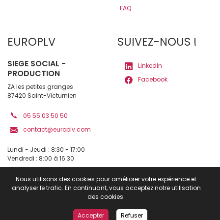
FAQ
EUROPLV
SUIVEZ-NOUS !
SIEGE SOCIAL -
LinkedIn
PRODUCTION
Facebook
ZA les petites granges
87420 Saint-Victurnien
05 55 03 50 50
contact@europlv.com
Lundi - Jeudi : 8:30 - 17:00
Vendredi : 8:00 à 16:30
Nous utilisons des cookies pour améliorer votre expérience et
analyser le trafic. En continuant, vous acceptez notre utilisation
Mentions légales
|
des cookies.
© 2025 Europlv – Tous droits réservés
Accepter
Refuser