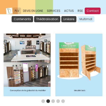
PLV
DEVIS EN LIGNE
SERVICES
ACTUS
RSE
Contact
Contenants
Théâtralisation
Linéaire
Multimat