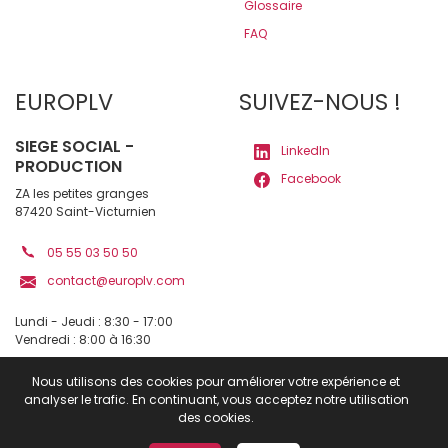
Glossaire
FAQ
EUROPLV
SUIVEZ-NOUS !
SIEGE SOCIAL -
LinkedIn
PRODUCTION
Facebook
ZA les petites granges
87420 Saint-Victurnien
05 55 03 50 50
contact@europlv.com
Lundi - Jeudi : 8:30 - 17:00
Vendredi : 8:00 à 16:30
Nous utilisons des cookies pour améliorer votre expérience et
analyser le trafic. En continuant, vous acceptez notre utilisation
Mentions légales
|
des cookies.
© 2025 Europlv – Tous droits réservés