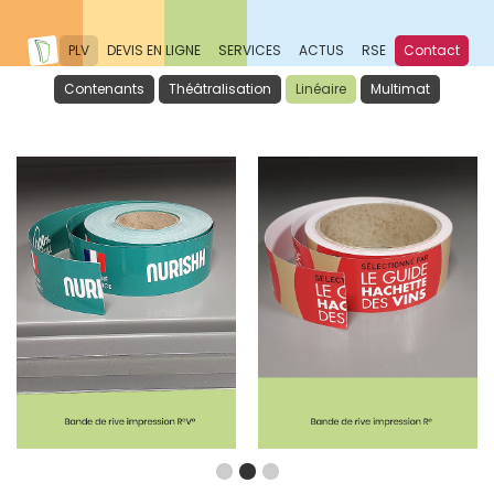
PLV
DEVIS EN LIGNE
SERVICES
ACTUS
RSE
Contact
Contenants
Théâtralisation
Linéaire
Multimat