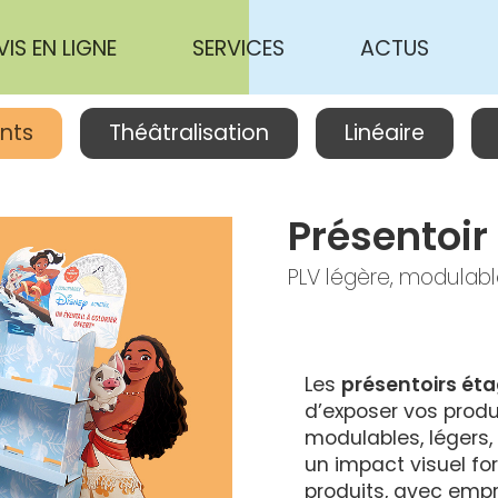
VIS EN LIGNE
SERVICES
ACTUS
nts
Théâtralisation
Linéaire
Présentoir
PLV légère, modulab
Les 
présentoirs ét
d’exposer vos produi
modulables, légers, 
un impact visuel fo
produits, avec empre