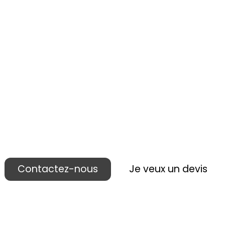
 réalisons votre p
ublicité lieu de ven
Contactez-nous
Je veux un devis