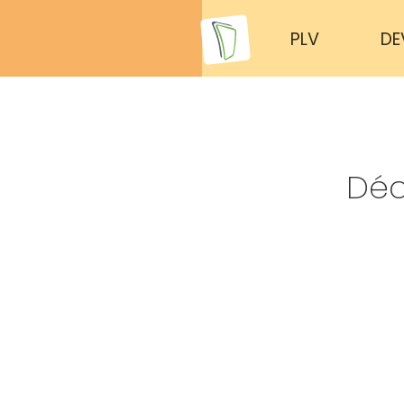
PLV
DE
Déc