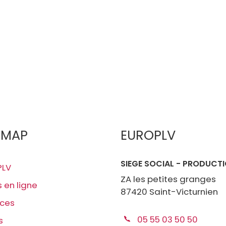
EMAP
EUROPLV
SIEGE SOCIAL - PRODUCT
PLV
ZA les petites granges
s en ligne
87420 Saint-Victurnien
ices
05 55 03 50 50
s