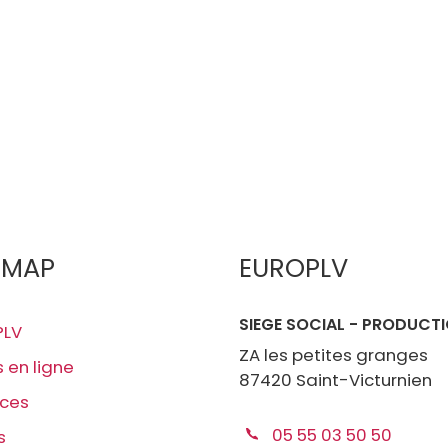
EMAP
EUROPLV
SIEGE SOCIAL - PRODUCT
PLV
ZA les petites granges
s en ligne
87420 Saint-Victurnien
ices
05 55 03 50 50
s