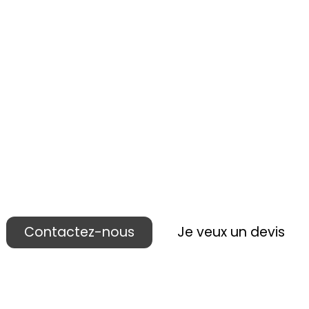
 réalisons votre p
ublicité lieu de ven
Contactez-nous
Je veux un devis