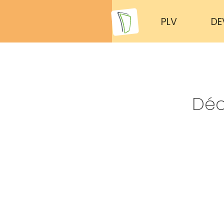
PLV
DE
Déc