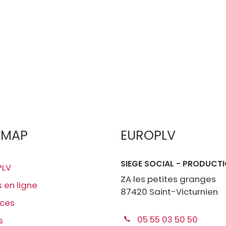
EMAP
EUROPLV
SIEGE SOCIAL - PRODUCT
PLV
ZA les petites granges
s en ligne
87420 Saint-Victurnien
ices
05 55 03 50 50
s