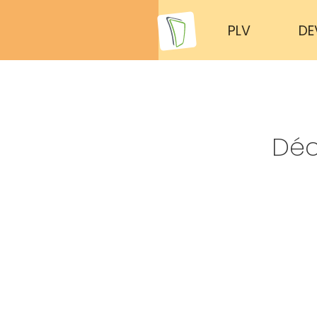
PLV
DE
Déc