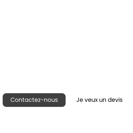
 réalisons votre p
ublicité lieu de ven
Contactez-nous
Je veux un devis