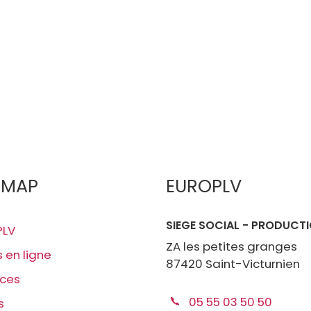
EMAP
EUROPLV
SIEGE SOCIAL - PRODUCT
PLV
ZA les petites granges
s en ligne
87420 Saint-Victurnien
ices
05 55 03 50 50
s