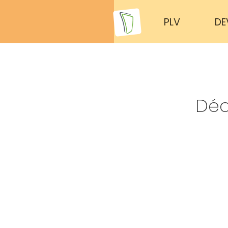
PLV
DE
Déc