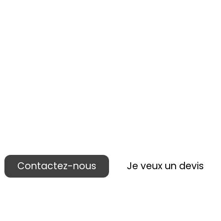
 réalisons votre p
ublicité lieu de ven
Contactez-nous
Je veux un devis