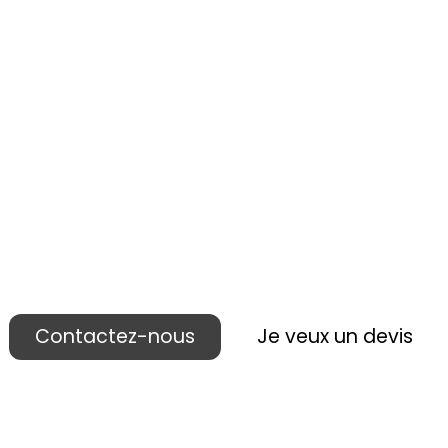
 réalisons votre p
ublicité lieu de ven
Contactez-nous
Je veux un devis