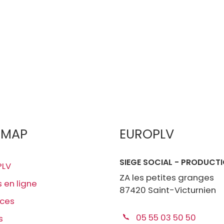
EMAP
EUROPLV
SIEGE SOCIAL - PRODUCT
PLV
ZA les petites granges
s en ligne
87420 Saint-Victurnien
ices
05 55 03 50 50
s