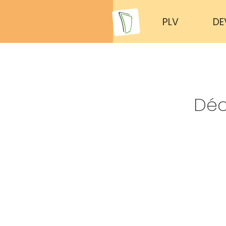
PLV
DE
Déc