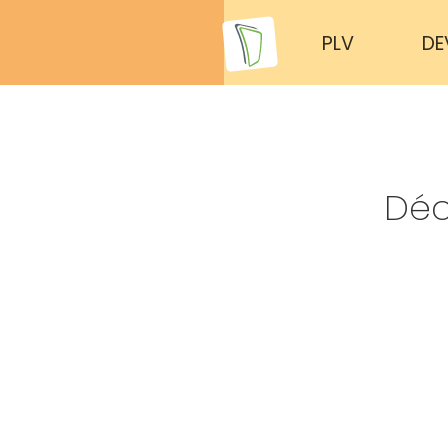
PLV
DE
Déc