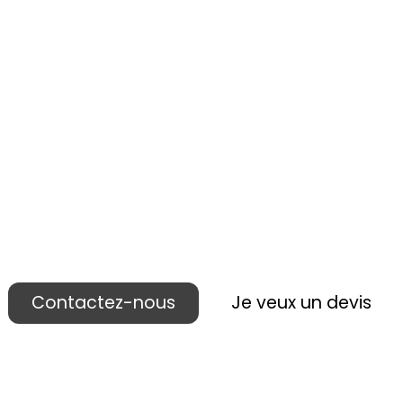
 réalisons votre p
ublicité lieu de ven
Contactez-nous
Je veux un devis