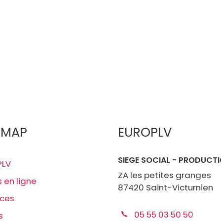
EMAP
EUROPLV
SIEGE SOCIAL - PRODUCT
PLV
ZA les petites granges
s en ligne
87420 Saint-Victurnien
ices
05 55 03 50 50
s