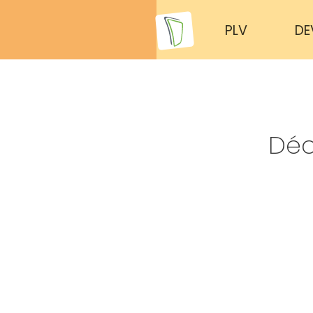
PLV
DE
Déc