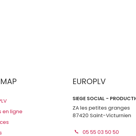
EMAP
EUROPLV
SIEGE SOCIAL - PRODUCT
PLV
ZA les petites granges
s en ligne
87420 Saint-Victurnien
ices
05 55 03 50 50
s