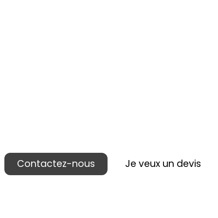
 réalisons votre p
ublicité lieu de ven
Contactez-nous
Je veux un devis