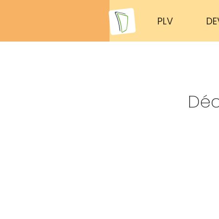
PLV
DE
Déc