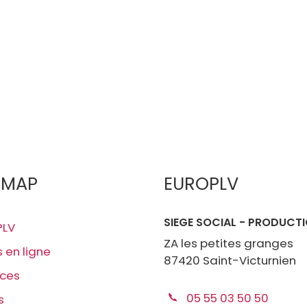
EMAP
EUROPLV
SIEGE SOCIAL - PRODUCT
PLV
ZA les petites granges
s en ligne
87420 Saint-Victurnien
ices
05 55 03 50 50
s