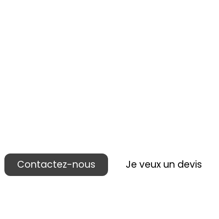
 réalisons votre p
ublicité lieu de ven
Contactez-nous
Je veux un devis