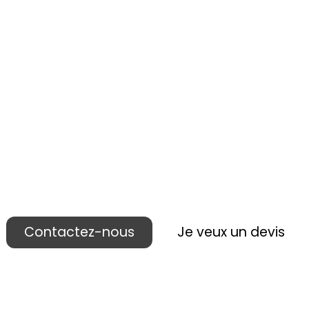
 réalisons votre p
ublicité lieu de ven
Contactez-nous
Je veux un devis