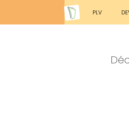
PLV
DE
Déc