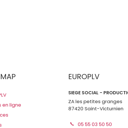
EMAP
EUROPLV
SIEGE SOCIAL - PRODUCT
PLV
ZA les petites granges
s en ligne
87420 Saint-Victurnien
ices
05 55 03 50 50
s