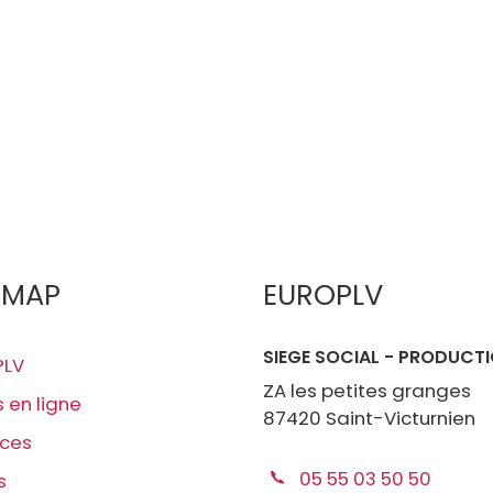
EMAP
EUROPLV
SIEGE SOCIAL - PRODUCT
PLV
ZA les petites granges
s en ligne
87420 Saint-Victurnien
ices
05 55 03 50 50
s