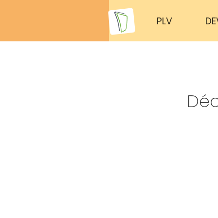
PLV
DE
Déc