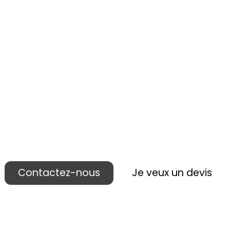
 réalisons votre p
ublicité lieu de ven
Contactez-nous
Je veux un devis